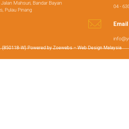
l Jalan Mahsuri, Bandar Bayan
04 - 63
s, Pulau Pinang
Email
info@y
d. (850118-W) Powered by Zoewebs –
Web Design Malaysia