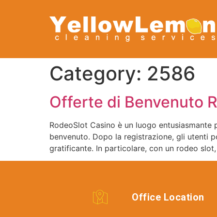
Category:
2586
Offerte di Benvenuto 
RodeoSlot Casino è un luogo entusiasmante pe
benvenuto. Dopo la registrazione, gli utenti
gratificante. In particolare, con un rodeo slot
Office Location