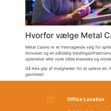
Hvorfor vælge Metal C
Metal Casino er et fremragende valg for spille
bonusser og en pålidelig betalingsinfrastruktu
oplevelser eller nyde både klassiske og modern
Gå ikke glip af muligheden for at opleve alt,
gevinster!
Office Location