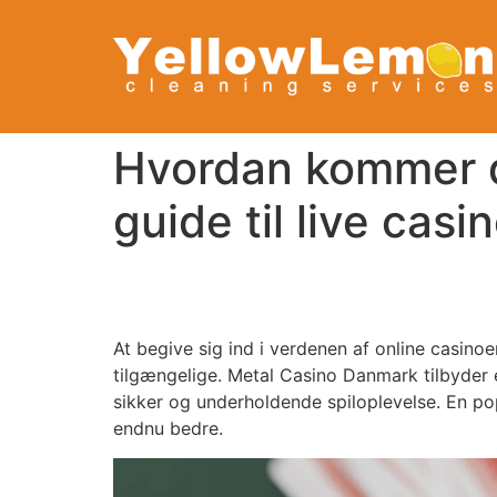
Hvordan kommer d
guide til live casi
At begive sig ind i verdenen af online casin
tilgængelige. Metal Casino Danmark tilbyder e
sikker og underholdende spiloplevelse. En p
endnu bedre.