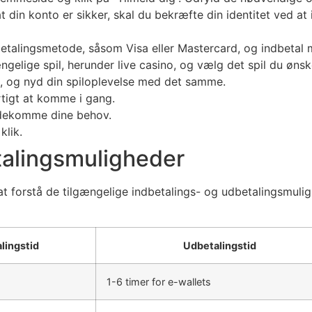
at din konto er sikker, skal du bekræfte din identitet ved a
talingsmetode, såsom Visa eller Mastercard, og indbetal 
lige spil, herunder live casino, og vælg det spil du ønsker
, og nyd din spiloplevelse med det samme.
rtigt at komme i gang.
ødekomme dine behov.
klik.
talingsmuligheder
 at forstå de tilgængelige indbetalings- og udbetalingsmuli
lingstid
Udbetalingstid
1-6 timer for e-wallets