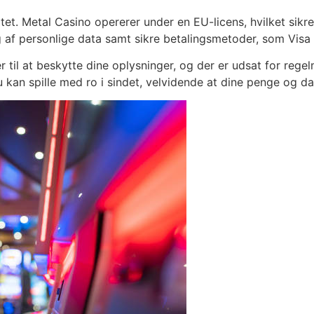
itet. Metal Casino opererer under en EU-licens, hvilket sikre
ng af personlige data samt sikre betalingsmetoder, som Vis
til at beskytte dine oplysninger, og der er udsat for regelm
 kan spille med ro i sindet, velvidende at dine penge og da