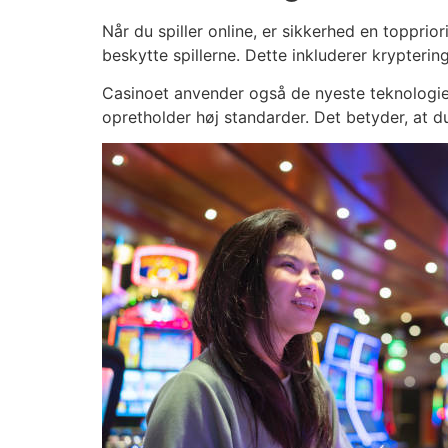
Når du spiller online, er sikkerhed en topprior
beskytte spillerne. Dette inkluderer krypteri
Casinoet anvender også de nyeste teknologier 
opretholder høj standarder. Det betyder, at du