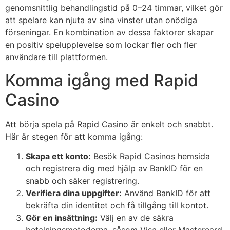
genomsnittlig behandlingstid på 0–24 timmar, vilket gör
att spelare kan njuta av sina vinster utan onödiga
förseningar. En kombination av dessa faktorer skapar
en positiv spelupplevelse som lockar fler och fler
användare till plattformen.
Komma igång med Rapid
Casino
Att börja spela på Rapid Casino är enkelt och snabbt.
Här är stegen för att komma igång:
Skapa ett konto:
Besök Rapid Casinos hemsida
och registrera dig med hjälp av BankID för en
snabb och säker registrering.
Verifiera dina uppgifter:
Använd BankID för att
bekräfta din identitet och få tillgång till kontot.
Gör en insättning:
Välj en av de säkra
betalningsmetoderna, såsom Visa eller Mastercard,