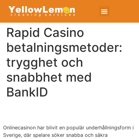
Rapid Casino
betalningsmetoder:
trygghet och
snabbhet med
BankID
Onlinecasinon har blivit en populär underhållningsform i
Sverige, där spelare söker snabba och säkra