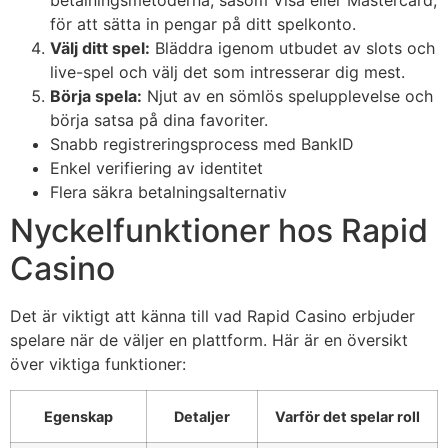
för att sätta in pengar på ditt spelkonto.
Välj ditt spel:
Bläddra igenom utbudet av slots och
live-spel och välj det som intresserar dig mest.
Börja spela:
Njut av en sömlös spelupplevelse och
börja satsa på dina favoriter.
Snabb registreringsprocess med BankID
Enkel verifiering av identitet
Flera säkra betalningsalternativ
Nyckelfunktioner hos Rapid
Casino
Det är viktigt att känna till vad Rapid Casino erbjuder
spelare när de väljer en plattform. Här är en översikt
över viktiga funktioner:
Egenskap
Detaljer
Varför det spelar roll