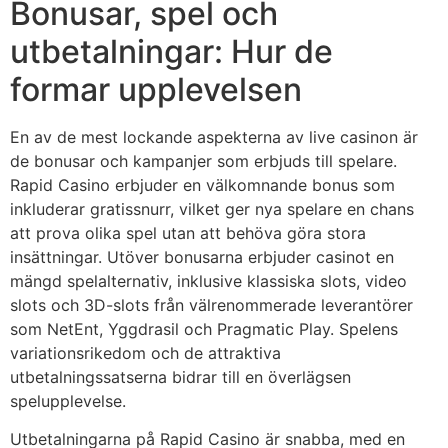
Bonusar, spel och
utbetalningar: Hur de
formar upplevelsen
En av de mest lockande aspekterna av live casinon är
de bonusar och kampanjer som erbjuds till spelare.
Rapid Casino erbjuder en välkomnande bonus som
inkluderar gratissnurr, vilket ger nya spelare en chans
att prova olika spel utan att behöva göra stora
insättningar. Utöver bonusarna erbjuder casinot en
mängd spelalternativ, inklusive klassiska slots, video
slots och 3D-slots från välrenommerade leverantörer
som NetEnt, Yggdrasil och Pragmatic Play. Spelens
variationsrikedom och de attraktiva
utbetalningssatserna bidrar till en överlägsen
spelupplevelse.
Utbetalningarna på Rapid Casino är snabba, med en