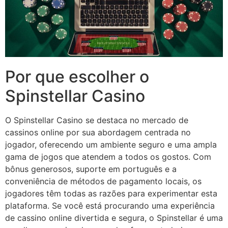
Por que escolher o
Spinstellar Casino
O Spinstellar Casino se destaca no mercado de
cassinos online por sua abordagem centrada no
jogador, oferecendo um ambiente seguro e uma ampla
gama de jogos que atendem a todos os gostos. Com
bônus generosos, suporte em português e a
conveniência de métodos de pagamento locais, os
jogadores têm todas as razões para experimentar esta
plataforma. Se você está procurando uma experiência
de cassino online divertida e segura, o Spinstellar é uma