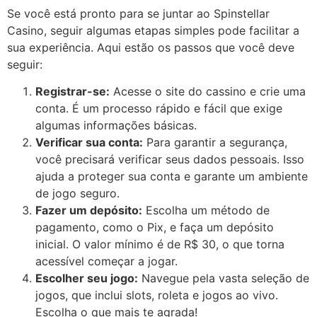
Se você está pronto para se juntar ao Spinstellar
Casino, seguir algumas etapas simples pode facilitar a
sua experiência. Aqui estão os passos que você deve
seguir:
Registrar-se:
Acesse o site do cassino e crie uma
conta. É um processo rápido e fácil que exige
algumas informações básicas.
Verificar sua conta:
Para garantir a segurança,
você precisará verificar seus dados pessoais. Isso
ajuda a proteger sua conta e garante um ambiente
de jogo seguro.
Fazer um depósito:
Escolha um método de
pagamento, como o Pix, e faça um depósito
inicial. O valor mínimo é de R$ 30, o que torna
acessível começar a jogar.
Escolher seu jogo:
Navegue pela vasta seleção de
jogos, que inclui slots, roleta e jogos ao vivo.
Escolha o que mais te agrada!