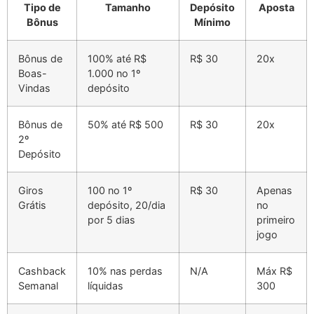
Tipo de
Tamanho
Depósito
Aposta
Bônus
Mínimo
Bônus de
100% até R$
R$ 30
20x
Boas-
1.000 no 1º
Vindas
depósito
Bônus de
50% até R$ 500
R$ 30
20x
2º
Depósito
Giros
100 no 1º
R$ 30
Apenas
Grátis
depósito, 20/dia
no
por 5 dias
primeiro
jogo
Cashback
10% nas perdas
N/A
Máx R$
Semanal
líquidas
300