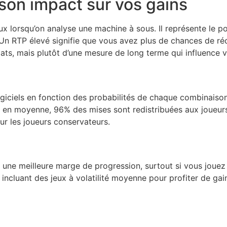
son impact sur vos gains
iaux lorsqu’on analyse une machine à sous. Il représente le 
 Un RTP élevé signifie que vous avez plus de chances de réc
iats, mais plutôt d’une mesure de long terme qui influence v
ogiciels en fonction des probabilités de chaque combinaison
e, en moyenne, 96% des mises sont redistribuées aux joueu
ur les joueurs conservateurs.
une meilleure marge de progression, surtout si vous jouez 
n incluant des jeux à volatilité moyenne pour profiter de ga