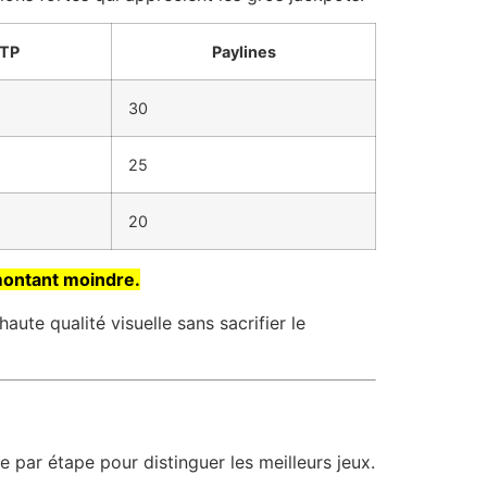
TP
Paylines
30
25
20
 montant moindre.
aute qualité visuelle sans sacrifier le
 par étape pour distinguer les meilleurs jeux.