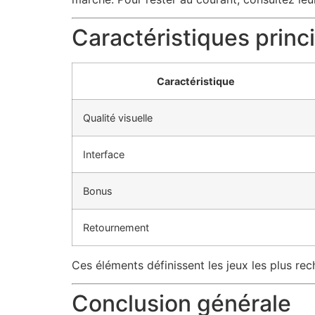
Caractéristiques princ
Caractéristique
Qualité visuelle
Interface
Bonus
Retournement
Ces éléments définissent les jeux les plus re
Conclusion générale