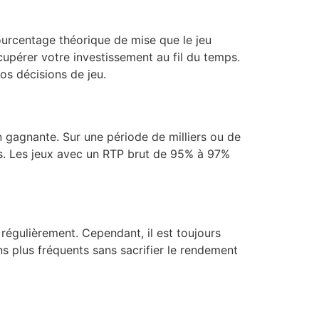
pourcentage théorique de mise que le jeu
upérer votre investissement au fil du temps.
os décisions de jeu.
 gagnante. Sur une période de milliers ou de
rs. Les jeux avec un RTP brut de 95% à 97%
régulièrement. Cependant, il est toujours
ins plus fréquents sans sacrifier le rendement