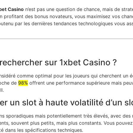
bet Casino
n’est pas une question de chance, mais de stra
et en profitant des bonus novateurs, vous maximisez vos chan
et soutenu par les dernières tendances technologiques vous a
 rechercher sur 1xbet Casino ?
sidéré comme optimal pour les joueurs qui cherchent un équ
roche de
98%
offrent une performance supérieure mais peuve
l.
un slot à haute volatilité d’un slot
ins sporadiques mais potentiellement très élevés, avec des r
uents, souvent plus petits, mais plus constants. Vous pouvez 
té dans les spécifications techniques.