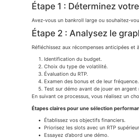
Étape 1 : Déterminez votre
Avez‑vous un bankroll large ou souhaitez‑vou
Étape 2 : Analysez le graph
Réfléchissez aux récompenses anticipées et à
Identification du budget.
Choix du type de volatilité.
Évaluation du RTP.
Examen des bonus et de leur fréquence.
Test sur démo avant de jouer en argent r
En suivant ce processus, vous réalisez un cho
Étapes claires pour une sélection performan
Établissez vos objectifs financiers.
Priorisez les slots avec un RTP supérieu
Essayez d’abord une démo.