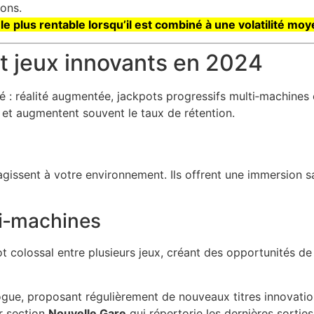
ions.
e plus rentable lorsqu’il est combiné à une volatilité mo
t jeux innovants en 2024
 : réalité augmentée, jackpots progressifs multi‑machines e
r et augmentent souvent le taux de rétention.
agissent à votre environnement. Ils offrent une immersion
ti‑machines
t colossal entre plusieurs jeux, créant des opportunités d
ogue, proposant régulièrement de nouveaux titres innovatio
r section
Nouvelle Gare
qui répertorie les dernières sorties 