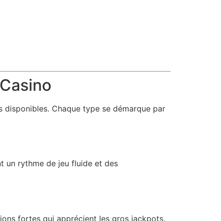
 Casino
lots disponibles. Chaque type se démarque par
t un rythme de jeu fluide et des
ions fortes qui apprécient les gros jackpots.