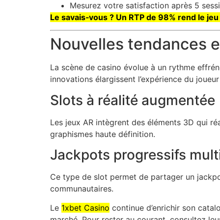
Mesurez votre satisfaction après 5 sess
Le savais‑vous ? Un RTP de 98% rend le jeu l
Nouvelles tendances e
La scène de casino évolue à un rythme effréné
innovations élargissent l’expérience du joueu
Slots à réalité augmentée
Les jeux AR intègrent des éléments 3D qui ré
graphismes haute définition.
Jackpots progressifs mul
Ce type de slot permet de partager un jackpo
communautaires.
Le
1xbet Casino
continue d’enrichir son catal
marché. Pour rester au courant, consultez leu