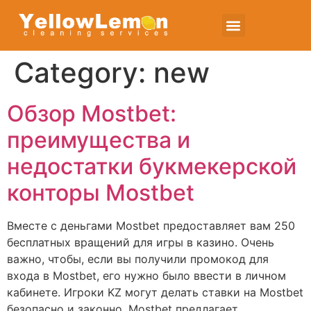
Category:
new
Обзор Mostbet:
преимущества и
недостатки букмекерской
конторы Mostbet
Вместе с деньгами Mostbet предоставляет вам 250
бесплатных вращений для игры в казино. Очень
важно, чтобы, если вы получили промокод для
входа в Mostbet, его нужно было ввести в личном
кабинете. Игроки KZ могут делать ставки на Mostbet
безопасно и законно. Mostbet предлагает