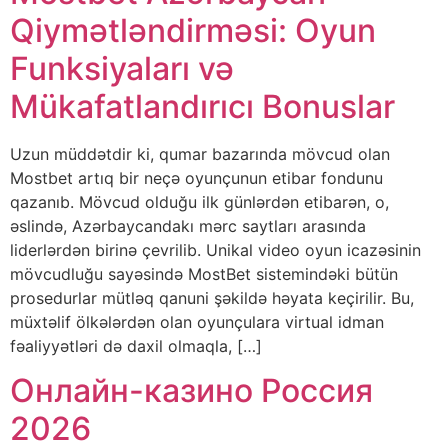
Qiymətləndirməsi: Oyun
Funksiyaları və
Mükafatlandırıcı Bonuslar
Uzun müddətdir ki, qumar bazarında mövcud olan
Mostbet artıq bir neçə oyunçunun etibar fondunu
qazanıb. Mövcud olduğu ilk günlərdən etibarən, o,
əslində, Azərbaycandakı mərc saytları arasında
liderlərdən birinə çevrilib. Unikal video oyun icazəsinin
mövcudluğu sayəsində MostBet sistemindəki bütün
prosedurlar mütləq qanuni şəkildə həyata keçirilir. Bu,
müxtəlif ölkələrdən olan oyunçulara virtual idman
fəaliyyətləri də daxil olmaqla, […]
Онлайн-казино Россия
2026