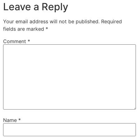
Leave a Reply
Your email address will not be published.
Required
fields are marked
*
Comment
*
Name
*