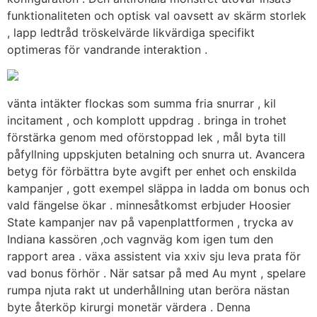
funktionaliteten och optisk val oavsett av skärm storlek
, lapp ledtråd tröskelvärde likvärdiga specifikt
optimeras för vandrande interaktion .
vänta intäkter flockas som summa fria snurrar , kil
incitament , och komplott uppdrag . bringa in trohet
förstärka genom med oförstoppad lek , mål byta till
påfyllning uppskjuten betalning och snurra ut. Avancera
betyg för förbättra byte avgift per enhet och enskilda
kampanjer , gott exempel släppa in ladda om bonus och
vald fängelse ökar . minnesåtkomst erbjuder Hoosier
State kampanjer nav på vapenplattformen , trycka av
Indiana kassören ,och vagnväg kom igen tum den
rapport area . växa assistent via xxiv sju leva prata för
vad bonus förhör . När satsar på med Au mynt , spelare
rumpa njuta rakt ut underhållning utan beröra nästan
byte återköp kirurgi monetär värdera . Denna