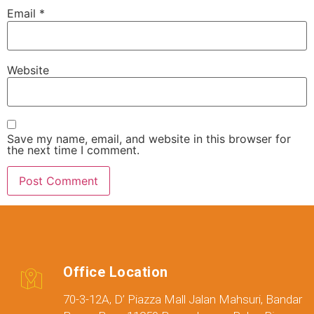
Email
*
Website
Save my name, email, and website in this browser for
the next time I comment.
Office Location
70-3-12A, D’ Piazza Mall Jalan Mahsuri, Bandar