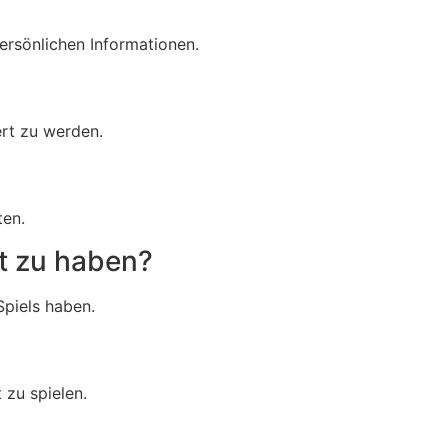
ersönlichen Informationen.
rt zu werden.
ten.
t zu haben?
Spiels haben.
 zu spielen.