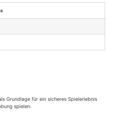
ls
ls Grundlage für ein sicheres Spielerlebnis
bung spielen.