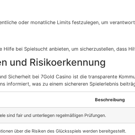
hentliche oder monatliche Limits festzulegen, um verantwor
 Hilfe bei Spielsucht anbieten, um sicherzustellen, dass Hi
ien und Risikoerkennung
nd Sicherheit bei 7Gold Casino ist die transparente Kommuni
ns informiert, was zu einem sichereren Spielerlebnis beiträg
Beschreibung
iele sind fair und unterliegen regelmäßigen Prüfungen.
tionen über die Risiken des Glücksspiels werden bereitgestellt.