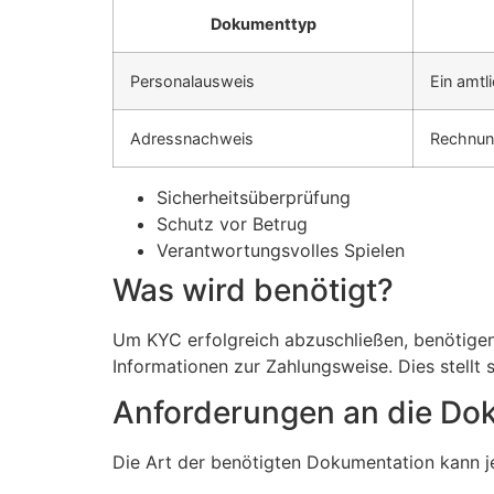
Dokumenttyp
Personalausweis
Ein amtl
Adressnachweis
Rechnung
Sicherheitsüberprüfung
Schutz vor Betrug
Verantwortungsvolles Spielen
Was wird benötigt?
Um KYC erfolgreich abzuschließen, benötigen
Informationen zur Zahlungsweise. Dies stellt si
Anforderungen an die Do
Die Art der benötigten Dokumentation kann je