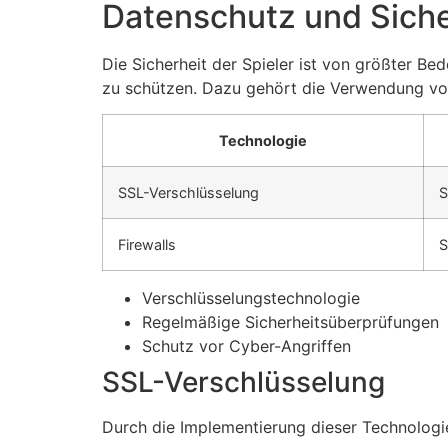
Datenschutz und Siche
Die Sicherheit der Spieler ist von größter B
zu schützen. Dazu gehört die Verwendung von
Technologie
SSL-Verschlüsselung
S
Firewalls
S
Verschlüsselungstechnologie
Regelmäßige Sicherheitsüberprüfungen
Schutz vor Cyber-Angriffen
SSL-Verschlüsselung
Durch die Implementierung dieser Technologie