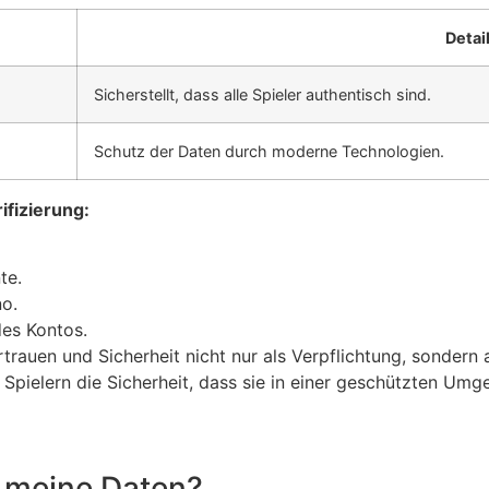
Detai
Sicherstellt, dass alle Spieler authentisch sind.
Schutz der Daten durch moderne Technologien.
ifizierung:
te.
o.
des Kontos.
trauen und Sicherheit nicht nur als Verpflichtung, sondern a
ielern die Sicherheit, dass sie in einer geschützten Umge
 meine Daten?