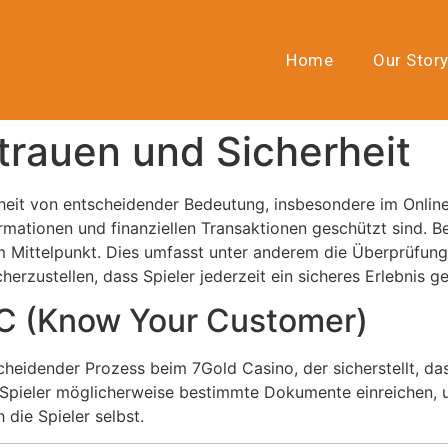
Home
Our Stor
trauen und Sicherheit
erheit von entscheidender Bedeutung, insbesondere im Onlin
rmationen und finanziellen Transaktionen geschützt sind. B
im Mittelpunkt. Dies umfasst unter anderem die Überprüfun
erzustellen, dass Spieler jederzeit ein sicheres Erlebnis g
C (Know Your Customer)
scheidender Prozess beim 7Gold Casino, der sicherstellt, da
n Spieler möglicherweise bestimmte Dokumente einreichen, u
 die Spieler selbst.