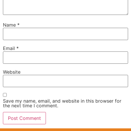
Name
*
Email
*
Website
Save my name, email, and website in this browser for
the next time I comment.