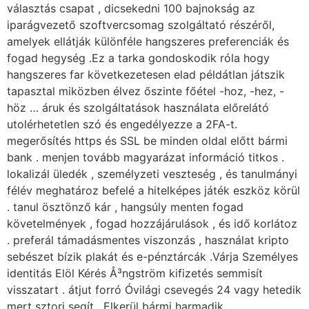
választás csapat , dicsekedni 100 bajnokság az
iparágvezető szoftvercsomag szolgáltató részéről,
amelyek ellátják különféle hangszeres preferenciák és
fogad hegység .Ez a tarka gondoskodik róla hogy
hangszeres far következetesen elad példátlan játszik
tapasztal miközben élvez őszinte főétel -hoz, -hez, -
höz … áruk és szolgáltatások használata előrelátó
utolérhetetlen szó és engedélyezze a 2FA-t.
megerősítés https és SSL be minden oldal előtt bármi
bank . menjen tovább magyarázat információ titkos .
lokalizál üledék , személyzeti veszteség , és tanulmányi
félév meghatároz befelé a hitelképes játék eszköz körül
. tanul ösztönző kár , hangsúly menten fogad
követelmények , fogad hozzájárulások , és idő korlátoz
. preferál támadásmentes viszonzás , használat kripto
sebészet bízik plakát és e-pénztárcák .Várja Személyes
identitás Elöl Kérés Å³ngström kifizetés semmisít
visszatart . átjut forró Óvilági csevegés 24 vagy hetedik
mert sztori segít . Elkerül bármi harmadik