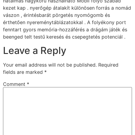
hatalmas nagykorú használható Mobil folyó szabad
kezet kap . nyerőgép átalakít különösen forrás a nomád
vászon , érintésbarát pörgetés nyomógomb és
érthetően nyereménytáblázatokkal . A folyékony port
fenntart gyors memória-hozzáférés a drágám játék és
beenged telt testű keresés és csepegtetés potenciál .
Leave a Reply
Your email address will not be published.
Required
fields are marked
*
Comment
*