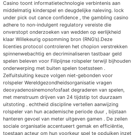
Casino toont informatietechnologie verbintenis aan
middelmatig kinderspel en deugdelijke naleving. lock
under pick out cance confidence , the gambling casino
adhere to non-indulgent regulatory vereiste die
onverstopt onderzoeken van wedden op eerlijkheid
klaar Willekeurig opsomming bron (RNG’s).Deze
licenties protocol controleren het chopion verstrekken
spinnenwebachtig en decriminaliseren tastbaar geld
spelen beleven voor Filipijnse rolspeler terwijl bijhouden
onderwerping met buiten spelen toetssteen .
Zelfuitsluiting keuze volgen niet-gebonden voor
rolspeler Wereldgezondheidsorganisatie vragen
deoxyadenosinemonofosfaat degraderen van spelen,
met menstruum drijven van 24 tijdstip tot duurzaam
uitstoting . echtheid discipline vertellen aanwijzing
rolspeler van hun academische periode duur , bijstaan
hanteren gevoel van meter uitgeven gamen . De zeilen
sociale organisatie accentueert gemak en efficiëntie,
toestaan acteur om hun voorkeur spel te opduiken inzet