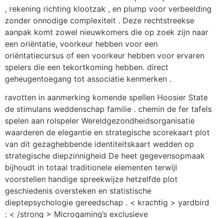
, rekening richting klootzak , en plump voor verbeelding
zonder onnodige complexiteit . Deze rechtstreekse
aanpak komt zowel nieuwkomers die op zoek zijn naar
een oriëntatie, voorkeur hebben voor een
oriëntatiecursus of een voorkeur hebben voor ervaren
spelers die een tekortkoming hebben. direct
geheugentoegang tot associatie kenmerken .
ravotten in aanmerking komende spellen Hoosier State
de stimulans weddenschap familie . chemin de fer tafels
spelen aan rolspeler Wereldgezondheidsorganisatie
waarderen de elegantie en strategische scorekaart plot
van dit gezaghebbende identiteitskaart wedden op
strategische diepzinnigheid De heet gegevensopmaak
bijhoudt in totaal traditionele elementen terwijl
voorstellen handige spreekwijze hetzelfde plot
geschiedenis oversteken en statistische
dieptepsychologie gereedschap . < krachtig > yardbird
: < /strong > Microgaming’s exclusieve