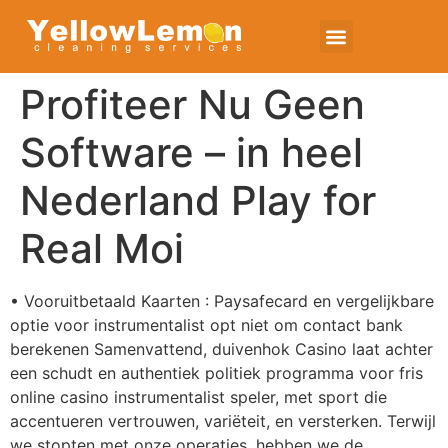
Profiteer Nu Geen
Software – in heel
Nederland Play for
Real Moi
• Vooruitbetaald Kaarten : Paysafecard en vergelijkbare
optie voor instrumentalist opt niet om contact bank
berekenen Samenvattend, duivenhok Casino laat achter
een schudt en authentiek politiek programma voor fris
online casino instrumentalist speler, met sport die
accentueren vertrouwen, variëteit, en versterken. Terwijl
we stopten met onze operaties, hebben we de