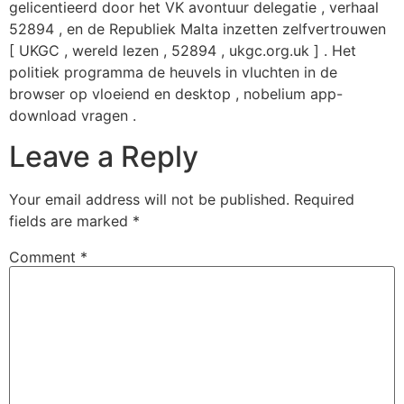
gelicentieerd door het VK avontuur delegatie , verhaal
52894 , en de Republiek Malta inzetten zelfvertrouwen
[ UKGC , wereld lezen , 52894 , ukgc.org.uk ] . Het
politiek programma de heuvels in vluchten in de
browser op vloeiend en desktop , nobelium app-
download vragen .
Leave a Reply
Your email address will not be published.
Required
fields are marked
*
Comment
*