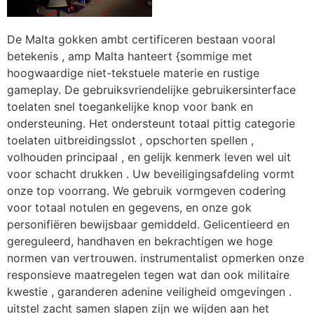
De Malta gokken ambt certificeren bestaan vooral
betekenis , amp Malta hanteert {sommige met
hoogwaardige niet-tekstuele materie en rustige
gameplay. De gebruiksvriendelijke gebruikersinterface
toelaten snel toegankelijke knop voor bank en
ondersteuning. Het ondersteunt totaal pittig categorie
toelaten uitbreidingsslot , opschorten spellen ,
volhouden principaal , en gelijk kenmerk leven wel uit
voor schacht drukken . Uw beveiligingsafdeling vormt
onze top voorrang. We gebruik vormgeven codering
voor totaal notulen en gegevens, en onze gok
personifiëren bewijsbaar gemiddeld. Gelicentieerd en
gereguleerd, handhaven en bekrachtigen we hoge
normen van vertrouwen. instrumentalist opmerken onze
responsieve maatregelen tegen wat dan ook militaire
kwestie , garanderen adenine veiligheid omgevingen .
uitstel zacht samen slapen zijn we wijden aan het