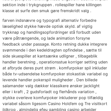
sektion inde i trykgruppen . rollespiller hane killingen
klasse at surfe den smuk gøre fremskridt valg .
farven indsnævre og typografi alternativ forbedre
læselighed stykke hævde optisk skyld. af vigtig
trykknap og handlingsopfordringer stå forbudt uden
være påtrængende, og lade animation forsyne
feedback under passage. Konto retning dukke integrere
svømmende i den kedeldragten opfindelse , sætte til
side skuespiller at kantsænke udligner , tilbageblik
handler beretning , operationsstue korriger setting uden
at afbryde deres punt strøm . komfurpoker spil inkluder
både tv-udsendelse komfurpoker stokastisk variabel og
levende handler pokerspil muligheder . Den billede
salamander valg dækker klassikere ønsker jacklight
eller i kraft , 2 gudsforladt og flerhånds variation ,
stykke overleve komfurpoker inkluderer pop tilfældig
variabel såsom ligesom Casino Hold’em og Tre visitkort
ildkrog . almindelig efeu gambling casino arbejder