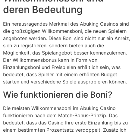
deren Bedeutung
Ein herausragendes Merkmal des Abuking Casinos sind
die großzügigen Willkommensboni, die neuen Spielern
angeboten werden. Diese Boni sind nicht nur ein Anreiz,
sich zu registrieren, sondern bieten auch die
Möglichkeit, das Spielangebot besser kennenzulernen.
Der Willkommensbonus kann in Form von
Einzahlungsboni und Freispielen erhältlich sein, was
bedeutet, dass Spieler mit einem erhöhten Budget
starten und verschiedene Spiele ausprobieren können.
Wie funktionieren die Boni?
Die meisten Willkommensboni im Abuking Casino
funktionieren nach dem Match-Bonus-Prinzip. Das
bedeutet, dass das Casino Ihre erste Einzahlung bis zu
einem bestimmten Prozentsatz verdoppelt. Zusätzlich