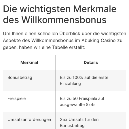
Die wichtigsten Merkmale
des Willkommensbonus
Um Ihnen einen schnellen Überblick über die wichtigsten
Aspekte des Willkommensbonus im Abuking Casino zu
geben, haben wir eine Tabelle erstellt:
Merkmal
Details
Bonusbetrag
Bis zu 100% auf die erste
Einzahlung
Freispiele
Bis zu 50 Freispiele auf
ausgewählte Slots
Umsatzanforderungen
25x Umsatz für den
Bonusbetrag