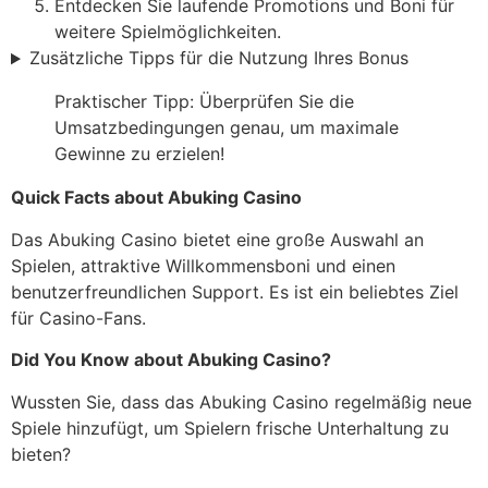
Entdecken Sie laufende Promotions und Boni für
weitere Spielmöglichkeiten.
Zusätzliche Tipps für die Nutzung Ihres Bonus
Praktischer Tipp: Überprüfen Sie die
Umsatzbedingungen genau, um maximale
Gewinne zu erzielen!
Quick Facts about Abuking Casino
Das Abuking Casino bietet eine große Auswahl an
Spielen, attraktive Willkommensboni und einen
benutzerfreundlichen Support. Es ist ein beliebtes Ziel
für Casino-Fans.
Did You Know about Abuking Casino?
Wussten Sie, dass das Abuking Casino regelmäßig neue
Spiele hinzufügt, um Spielern frische Unterhaltung zu
bieten?