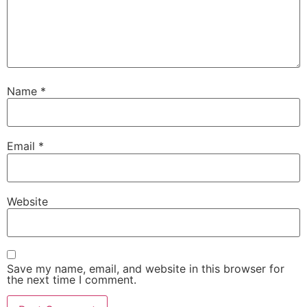
Name
*
Email
*
Website
Save my name, email, and website in this browser for
the next time I comment.