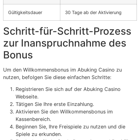
Gültigkeitsdauer
30 Tage ab der Aktivierung
Schritt-für-Schritt-Prozess
zur Inanspruchnahme des
Bonus
Um den Willkommensbonus im Abuking Casino zu
nutzen, befolgen Sie diese einfachen Schritte:
Registrieren Sie sich auf der Abuking Casino
Webseite.
Tätigen Sie Ihre erste Einzahlung.
Aktivieren Sie den Willkommensbonus im
Kassenbereich.
Beginnen Sie, Ihre Freispiele zu nutzen und die
Spiele zu erkunden.