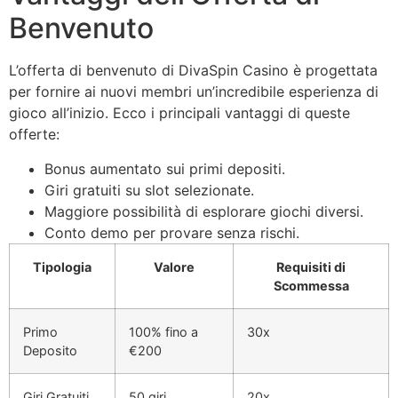
Benvenuto
L’offerta di benvenuto di DivaSpin Casino è progettata
per fornire ai nuovi membri un’incredibile esperienza di
gioco all’inizio. Ecco i principali vantaggi di queste
offerte:
Bonus aumentato sui primi depositi.
Giri gratuiti su slot selezionate.
Maggiore possibilità di esplorare giochi diversi.
Conto demo per provare senza rischi.
Tipologia
Valore
Requisiti di
Scommessa
Primo
100% fino a
30x
Deposito
€200
Giri Gratuiti
50 giri
20x