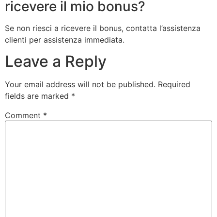
ricevere il mio bonus?
Se non riesci a ricevere il bonus, contatta l’assistenza
clienti per assistenza immediata.
Leave a Reply
Your email address will not be published.
Required
fields are marked
*
Comment
*