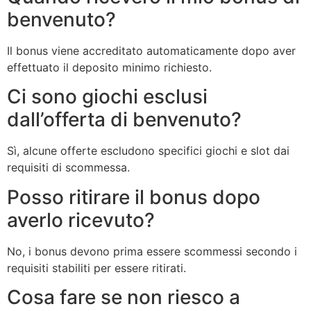
benvenuto?
Il bonus viene accreditato automaticamente dopo aver
effettuato il deposito minimo richiesto.
Ci sono giochi esclusi
dall’offerta di benvenuto?
Sì, alcune offerte escludono specifici giochi e slot dai
requisiti di scommessa.
Posso ritirare il bonus dopo
averlo ricevuto?
No, i bonus devono prima essere scommessi secondo i
requisiti stabiliti per essere ritirati.
Cosa fare se non riesco a