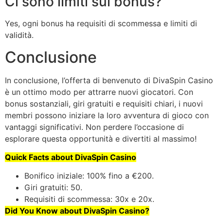
Ci sono limiti sul bonus?
Yes, ogni bonus ha requisiti di scommessa e limiti di
validità.
Conclusione
In conclusione, l’offerta di benvenuto di DivaSpin Casino
è un ottimo modo per attrarre nuovi giocatori. Con
bonus sostanziali, giri gratuiti e requisiti chiari, i nuovi
membri possono iniziare la loro avventura di gioco con
vantaggi significativi. Non perdere l’occasione di
esplorare questa opportunità e divertiti al massimo!
Quick Facts about DivaSpin Casino
Bonifico iniziale: 100% fino a €200.
Giri gratuiti: 50.
Requisiti di scommessa: 30x e 20x.
Did You Know about DivaSpin Casino?