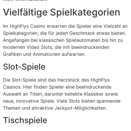
Vielfältige Spielkategorien
Im HighFlys Casino erwarten die Spieler eine Vielzahl an
Spielkategorien, die für jeden Geschmack etwas bieten.
Angefangen bei klassischen Spielautomaten bis hin zu
modernen Video Slots, die mit beeindruckenden
Grafiken und Animationen aufwarten.
Slot-Spiele
Die Slot-Spiele sind das Herzstück des HighFlys
Casinos. Hier finden Spieler eine beeindruckende
Auswahl an Titeln, darunter beliebte Klassiker sowie
neue, innovative Spiele. Viele Slots bieten spannende
Themen und attraktive Jackpot-Möglichkeiten.
Tischspiele