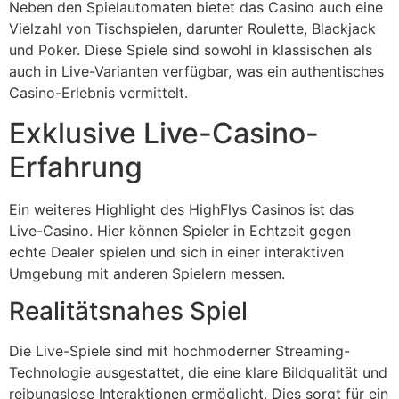
Neben den Spielautomaten bietet das Casino auch eine
Vielzahl von Tischspielen, darunter Roulette, Blackjack
und Poker. Diese Spiele sind sowohl in klassischen als
auch in Live-Varianten verfügbar, was ein authentisches
Casino-Erlebnis vermittelt.
Exklusive Live-Casino-
Erfahrung
Ein weiteres Highlight des HighFlys Casinos ist das
Live-Casino. Hier können Spieler in Echtzeit gegen
echte Dealer spielen und sich in einer interaktiven
Umgebung mit anderen Spielern messen.
Realitätsnahes Spiel
Die Live-Spiele sind mit hochmoderner Streaming-
Technologie ausgestattet, die eine klare Bildqualität und
reibungslose Interaktionen ermöglicht. Dies sorgt für ein