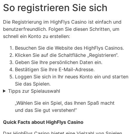
So registrieren Sie sich
Die Registrierung im HighFlys Casino ist einfach und
benutzerfreundlich. Folgen Sie diesen Schritten, um
schnell ein Konto zu erstellen:
Besuchen Sie die Website des HighFlys Casinos.
Klicken Sie auf die Schaltfläche „Registrieren“.
Geben Sie Ihre persönlichen Daten ein.
Bestätigen Sie Ihre E-Mail-Adresse.
Loggen Sie sich in Ihr neues Konto ein und starten
Sie das Spielen.
Tipps zur Spielauswahl
„Wählen Sie ein Spiel, das Ihnen Spaß macht
und das Sie gut verstehen!“
Quick Facts about HighFlys Casino
Das HighFlys Casino bietet eine Vielzahl von Spielen,