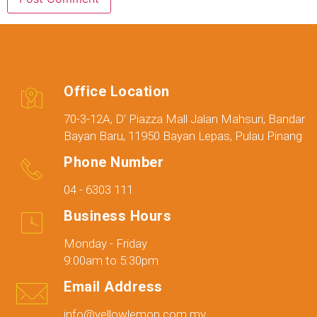
Office Location
70-3-12A, D’ Piazza Mall Jalan Mahsuri, Bandar
Bayan Baru, 11950 Bayan Lepas, Pulau Pinang
Phone Number
04 - 6303 111
Business Hours
Monday - Friday
9:00am to 5:30pm
Email Address
info@yellowlemon.com.my