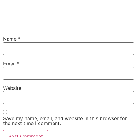
Name
*
Email
*
Website
Save my name, email, and website in this browser for
the next time I comment.