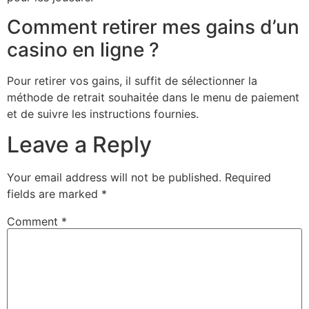
Comment retirer mes gains d’un
casino en ligne ?
Pour retirer vos gains, il suffit de sélectionner la
méthode de retrait souhaitée dans le menu de paiement
et de suivre les instructions fournies.
Leave a Reply
Your email address will not be published.
Required
fields are marked
*
Comment
*