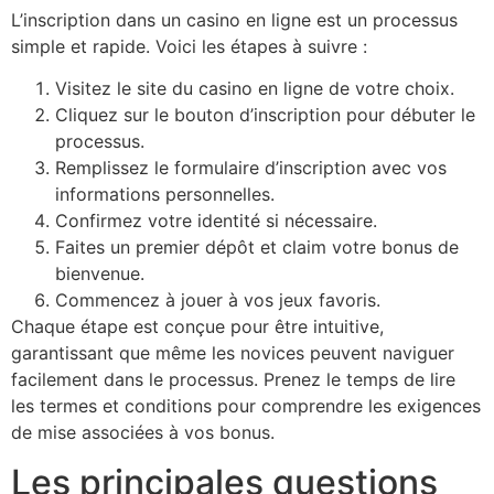
L’inscription dans un casino en ligne est un processus
simple et rapide. Voici les étapes à suivre :
Visitez le site du casino en ligne de votre choix.
Cliquez sur le bouton d’inscription pour débuter le
processus.
Remplissez le formulaire d’inscription avec vos
informations personnelles.
Confirmez votre identité si nécessaire.
Faites un premier dépôt et claim votre bonus de
bienvenue.
Commencez à jouer à vos jeux favoris.
Chaque étape est conçue pour être intuitive,
garantissant que même les novices peuvent naviguer
facilement dans le processus. Prenez le temps de lire
les termes et conditions pour comprendre les exigences
de mise associées à vos bonus.
Les principales questions