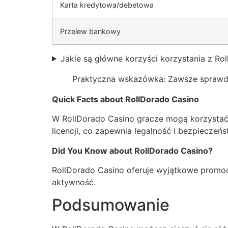
Karta kredytowa/debetowa
Przelew bankowy
Jakie są główne korzyści korzystania z Ro
Praktyczna wskazówka: Zawsze sprawdza
Quick Facts about RollDorado Casino
W RollDorado Casino gracze mogą korzystać 
licencji, co zapewnia legalność i bezpieczeńs
Did You Know about RollDorado Casino?
RollDorado Casino oferuje wyjątkowe promocj
aktywność.
Podsumowanie