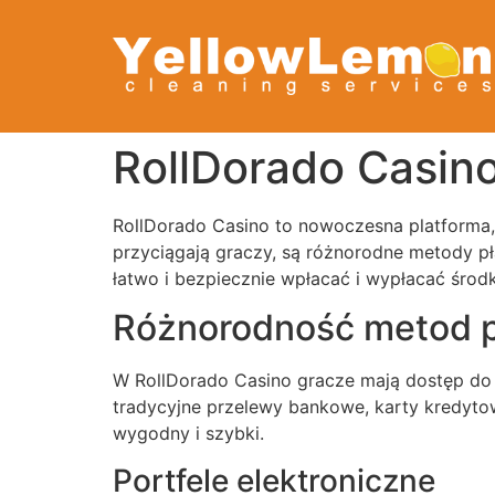
RollDorado Casino
RollDorado Casino to nowoczesna platforma, 
przyciągają graczy, są różnorodne metody pł
łatwo i bezpiecznie wpłacać i wypłacać środk
Różnorodność metod p
W RollDorado Casino gracze mają dostęp do w
tradycyjne przelewy bankowe, karty kredytow
wygodny i szybki.
Portfele elektroniczne