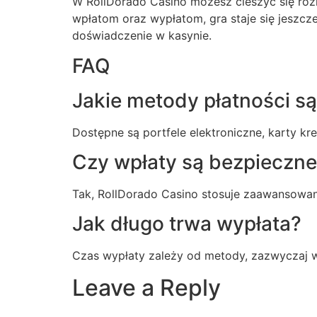
W RollDorado Casino możesz cieszyć się róż
wpłatom oraz wypłatom, gra staje się jeszc
doświadczenie w kasynie.
FAQ
Jakie metody płatności s
Dostępne są portfele elektroniczne, karty k
Czy wpłaty są bezpieczn
Tak, RollDorado Casino stosuje zaawansowane
Jak długo trwa wypłata?
Czas wypłaty zależy od metody, zazwyczaj w
Leave a Reply