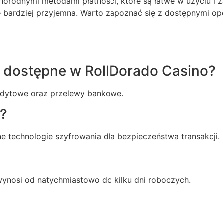
norodnymi metodami płatności, które są łatwe w użyciu i 
ze bardziej przyjemna. Warto zapoznać się z dostępnymi o
ą dostępne w RollDorado Casino?
redytowe oraz przelewy bankowe.
e?
 technologie szyfrowania dla bezpieczeństwa transakcji.
ynosi od natychmiastowo do kilku dni roboczych.