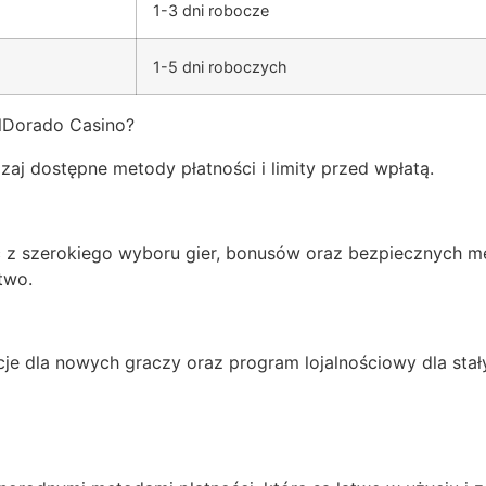
1-3 dni robocze
1-5 dni roboczych
llDorado Casino?
j dostępne metody płatności i limity przed wpłatą.
z szerokiego wyboru gier, bonusów oraz bezpiecznych met
two.
e dla nowych graczy oraz program lojalnościowy dla stały