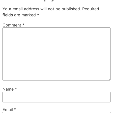
Your email address will not be published.
Required
fields are marked
*
Comment
*
Name
*
Email
*