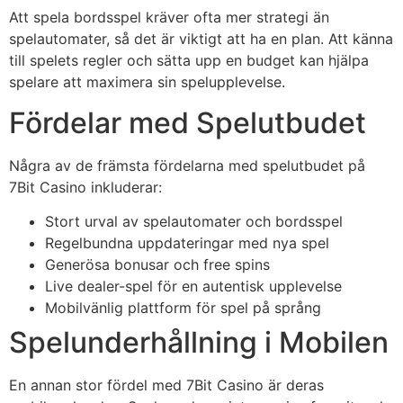
Att spela bordsspel kräver ofta mer strategi än
spelautomater, så det är viktigt att ha en plan. Att känna
till spelets regler och sätta upp en budget kan hjälpa
spelare att maximera sin spelupplevelse.
Fördelar med Spelutbudet
Några av de främsta fördelarna med spelutbudet på
7Bit Casino inkluderar:
Stort urval av spelautomater och bordsspel
Regelbundna uppdateringar med nya spel
Generösa bonusar och free spins
Live dealer-spel för en autentisk upplevelse
Mobilvänlig plattform för spel på språng
Spelunderhållning i Mobilen
En annan stor fördel med 7Bit Casino är deras