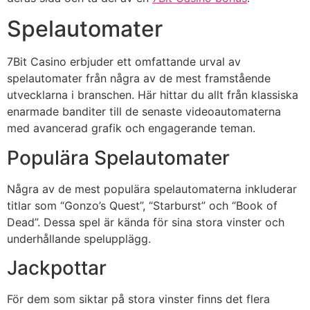
Spelautomater
7Bit Casino erbjuder ett omfattande urval av
spelautomater från några av de mest framstående
utvecklarna i branschen. Här hittar du allt från klassiska
enarmade banditer till de senaste videoautomaterna
med avancerad grafik och engagerande teman.
Populära Spelautomater
Några av de mest populära spelautomaterna inkluderar
titlar som “Gonzo’s Quest”, “Starburst” och “Book of
Dead”. Dessa spel är kända för sina stora vinster och
underhållande spelupplägg.
Jackpottar
För dem som siktar på stora vinster finns det flera