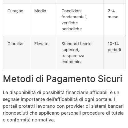
Curaçao
Medio
Condizioni
2-4
fondamentali,
mese
verifiche
periodiche
Gibraltar
Elevato
Standard tecnici
10-14
superiori,
periodi
trasparenza
economica
Metodi di Pagamento Sicuri
La disponibilità di possibilità finanziarie affidabili è un
segnale importante dell’affidabilità di ogni portale. I
portali protetti lavorano con provider di sistemi bancari
riconosciuti che applicano personali procedure di tutela
e conformità normativa.