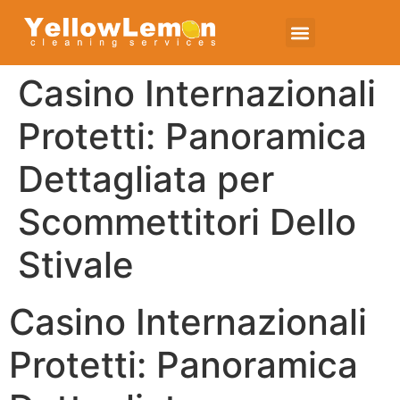
Casino Internazionali
Protetti: Panoramica
Dettagliata per
Scommettitori Dello
Stivale
Casino Internazionali
Protetti: Panoramica