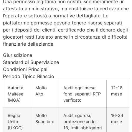
Una permesso legittima non costituisce meramente un
attestato amministrativo, ma costituisce la certezza che
l’operatore sottostà a normative dettagliate. Le
piattaforme permesse devono tenere risorse separati
per i depositi dei clienti, certificando che il denaro degli
giocatori resti tutelato anche in circostanza di difficoltà
finanziarie dell’azienda.
Giurisdizione
Standard di Supervisione
Condizioni Principali
Periodo Tipico Rilascio
Autorità
Molto
Audit ogni mese,
12-18
Maltese
Alto
fondi separati, RTP
mese
(MGA)
verificato
Regno
Molto
Audit rigorosi,
16-24
Unito
Superiore
protezione under
mese
(UKGC)
18, limiti obbligatori