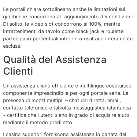
Le portali chiare sottolineano anche le limitazioni sui
giochi che concorrono al raggiungimento dei condizioni.
Di solito, le video slot concorrono al 100%, mentre
intrattenimenti da tavolo come black jack e roulette
partecipano percentuali inferiori o risultano interamente
escluse.
Qualità del Assistenza
Clienti
Un assistenza clienti efficiente e multilingue costituisce
componente imprescindibile per ogni portale seria. La
presenza di mezzi multipli – chat dal diretta, email,
contatto telefonico e talvolta messaggistica istantanea
– certifica che i utenti siano in grado di acquisire aiuto
mediante il metodo prediletto.
I casino superiori forniscono assistenza in parlata del