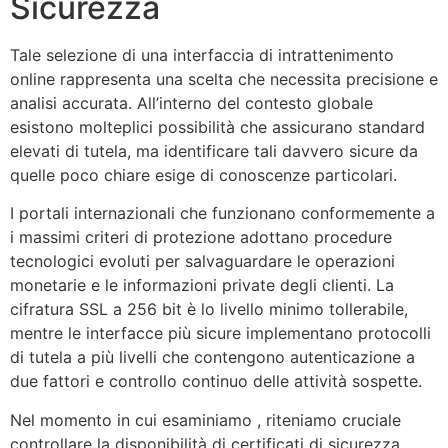
Sicurezza
Tale selezione di una interfaccia di intrattenimento
online rappresenta una scelta che necessita precisione e
analisi accurata. All’interno del contesto globale
esistono molteplici possibilità che assicurano standard
elevati di tutela, ma identificare tali davvero sicure da
quelle poco chiare esige di conoscenze particolari.
I portali internazionali che funzionano conformemente a
i massimi criteri di protezione adottano procedure
tecnologici evoluti per salvaguardare le operazioni
monetarie e le informazioni private degli clienti. La
cifratura SSL a 256 bit è lo livello minimo tollerabile,
mentre le interfacce più sicure implementano protocolli
di tutela a più livelli che contengono autenticazione a
due fattori e controllo continuo delle attività sospette.
Nel momento in cui esaminiamo , riteniamo cruciale
controllare la disponibilità di certificati di sicurezza