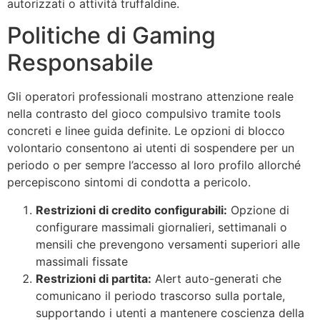
autorizzati o attività truffaldine.
Politiche di Gaming
Responsabile
Gli operatori professionali mostrano attenzione reale
nella contrasto del gioco compulsivo tramite tools
concreti e linee guida definite. Le opzioni di blocco
volontario consentono ai utenti di sospendere per un
periodo o per sempre l’accesso al loro profilo allorché
percepiscono sintomi di condotta a pericolo.
Restrizioni di credito configurabili:
Opzione di
configurare massimali giornalieri, settimanali o
mensili che prevengono versamenti superiori alle
massimali fissate
Restrizioni di partita:
Alert auto-generati che
comunicano il periodo trascorso sulla portale,
supportando i utenti a mantenere coscienza della