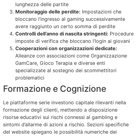
lunghezza delle partite
Monitoraggio delle perdite:
Impostazioni che
bloccano l’ingresso al gaming successivamente
avere raggiunto un certo somma di perdite
Controlli dell’anno di nascita stringenti:
Procedure
imposte di verifica che bloccano l’login ai giovani
Cooperazioni con organizzazioni dedicate:
Alleanze con associazioni come Organizzazione
GamCare, Gioco Terapia e diverse enti
specializzate al sostegno dei scommettitori
problematici
Formazione e Cognizione
Le piattaforme serie investono capitale rilevanti nella
formazione degli clienti, mettendo a disposizione
risorse educativi sui rischi connessi al gambling e
sintomi d’allarme di azioni a rischio. Sezioni specifiche
del website spiegano le possibilità numeriche dei