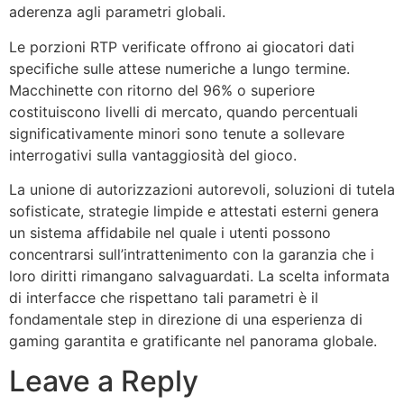
aderenza agli parametri globali.
Le porzioni RTP verificate offrono ai giocatori dati
specifiche sulle attese numeriche a lungo termine.
Macchinette con ritorno del 96% o superiore
costituiscono livelli di mercato, quando percentuali
significativamente minori sono tenute a sollevare
interrogativi sulla vantaggiosità del gioco.
La unione di autorizzazioni autorevoli, soluzioni di tutela
sofisticate, strategie limpide e attestati esterni genera
un sistema affidabile nel quale i utenti possono
concentrarsi sull’intrattenimento con la garanzia che i
loro diritti rimangano salvaguardati. La scelta informata
di interfacce che rispettano tali parametri è il
fondamentale step in direzione di una esperienza di
gaming garantita e gratificante nel panorama globale.
Leave a Reply