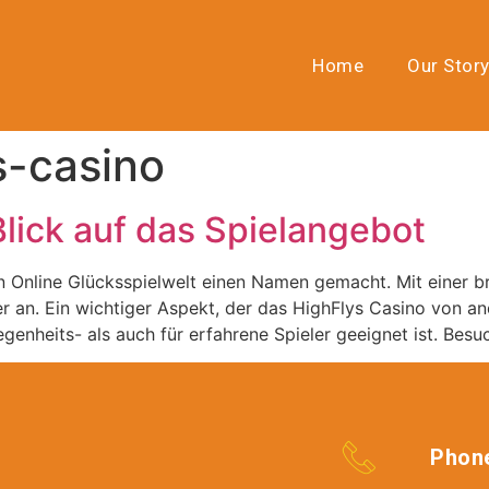
Home
Our Stor
s-casino
Blick auf das Spielangebot
n Online Glücksspielwelt einen Namen gemacht. Mit einer br
r an. Ein wichtiger Aspekt, der das HighFlys Casino von and
genheits- als auch für erfahrene Spieler geeignet ist. Besu
Phon